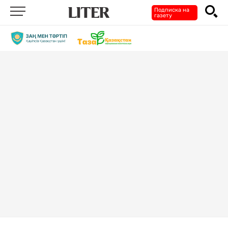
Подписка на
газету