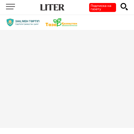
Подписка на
газету