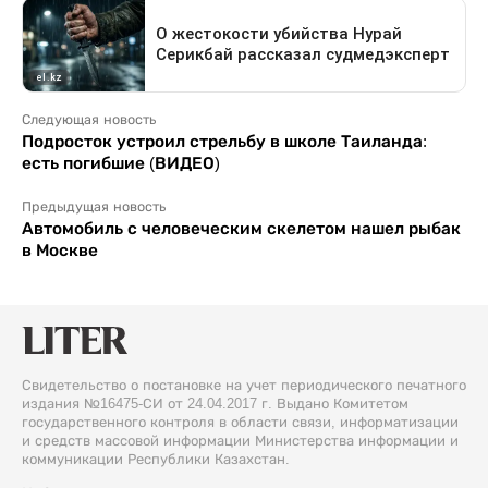
Следующая новость
Подросток устроил стрельбу в школе Таиланда:
есть погибшие (ВИДЕО)
Предыдущая новость
Автомобиль с человеческим скелетом нашел рыбак
в Москве
Свидетельство о постановке на учет периодического печатного
издания №16475-СИ от 24.04.2017 г. Выдано Комитетом
государственного контроля в области связи, информатизации
и средств массовой информации Министерства информации и
коммуникации Республики Казахстан.