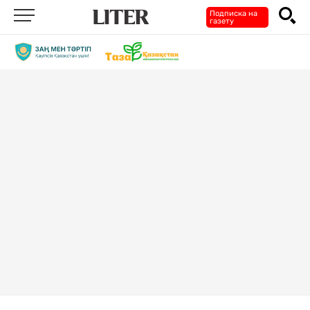
Подписка на
газету