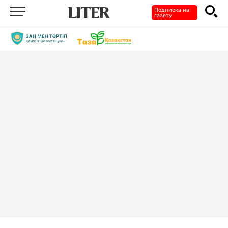
Подписка на
газету