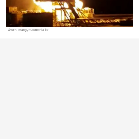
Фото: mangystaumedia.kz