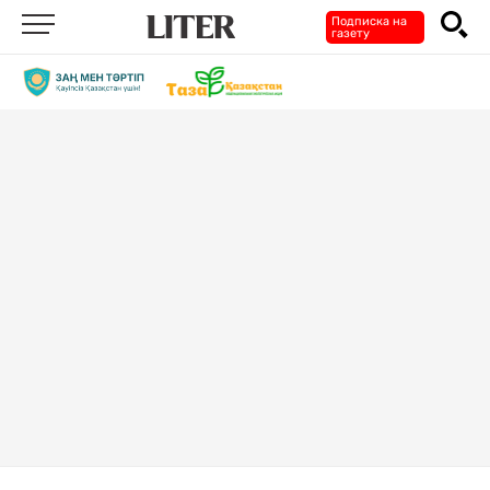
Подписка на
газету