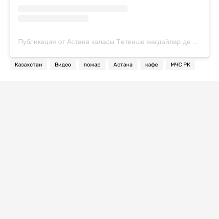
Публикация от Астана қаласы Төтенше жағдайлар департаменті (@112astana)
Казахстан
Видео
пожар
Астана
кафе
МЧС РК