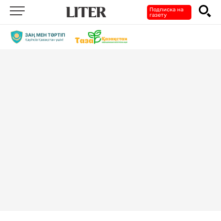
Подписка на
газету