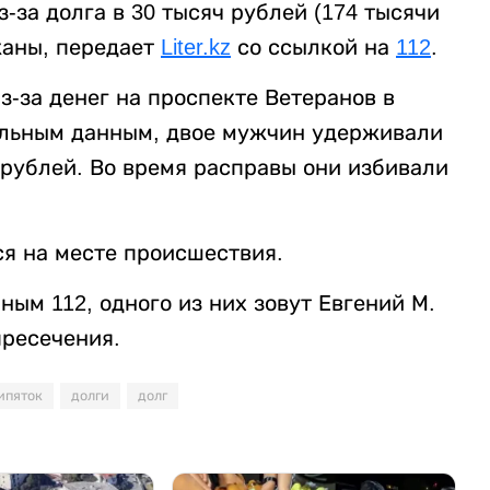
за долга в 30 тысяч рублей (174 тысячи
жаны, передает
Liter.kz
со ссылкой на
112
.
-за денег на проспекте Ветеранов в
ельным данным, двое мужчин удерживали
 рублей. Во время расправы они избивали
я на месте происшествия.
ым 112, одного из них зовут Евгений М.
пресечения.
ипяток
долги
долг