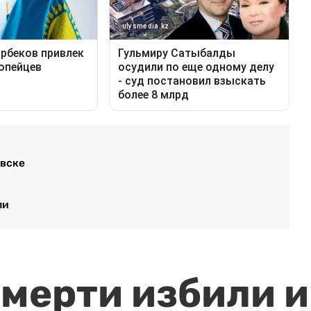
овске
пи
мерти избили и