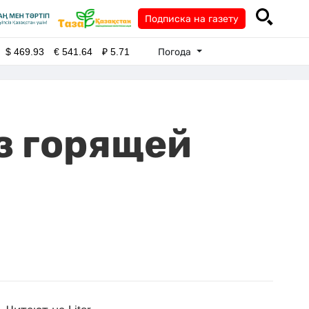
Подписка на газету
Погода
$
469.93
€
541.64
₽
5.71
з горящей