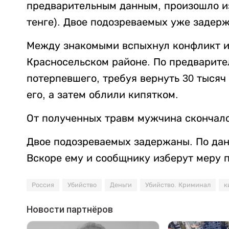
предварительным данным, произошло из-
тенге). Двое подозреваемых уже задер
Между знакомыми вспыхнул конфликт из
Красносельском районе. По предварит
потерпевшего, требуя вернуть 30 тысяч
его, а затем облили кипятком.
От полученных травм мужчина скончалс
Двое подозреваемых задержаны. По данн
Вскоре ему и сообщнику изберут меру 
Россия
Убийство
Деньги
Убийство. Криминал
к