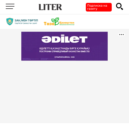
Подписка на
газету