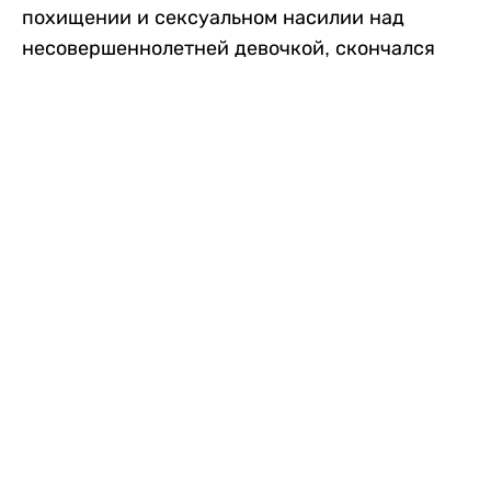
похищении и сексуальном насилии над
несовершеннолетней девочкой, скончался
после того, как разъяренная толпа жестоко
избила его в. Полиция сообщила об аресте
восьми человек, причастных к нападению,
передает
Liter.kz
со ссылкой на
news9live
.
Местные жители рассказали, что
обвиняемый, Мохаммад Эмроз, похитил
школьницу и держал ее взаперти в своем
доме два дня. Семья искала ее повсюду, но не
смогла найти никаких следов. Спустя
несколько дней девочка вернулась домой и
рассказала о случившемся. Она сообщила,
что Эмроз держал ее в плену и угрожал
убить. Услышав это, большая группа