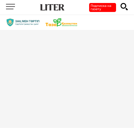
Подписка на
газету