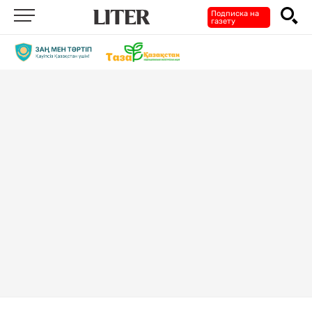
Подписка на
газету