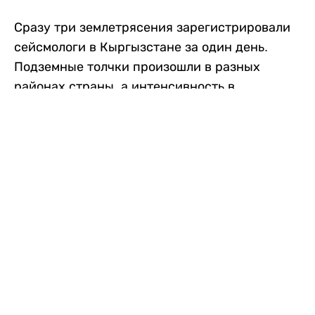
Сразу три землетрясения зарегистрировали
сейсмологи в Кыргызстане за один день.
Подземные толчки произошли в разных
районах страны, а интенсивность в
населенных пунктах достигала трех баллов.
Об этом сообщили в Институте сейсмологии
Национальной академии наук Кыргызской
Республики, передает
Liter.kz
со ссылкой
на
24.kg
.
Первое землетрясение произошло утром в
воскресенье, в 09:33. Магнитуда
сейсмического события, по данным
института, составила около 3 баллов. Очаг
находился на границе Кыргызстана и
Узбекистана – в нескольких километрах от