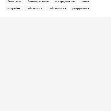
Венесуэла
Землетрясение
пострадавшие
земля
колумбия
сейсмологи
сейсмология
разрушения