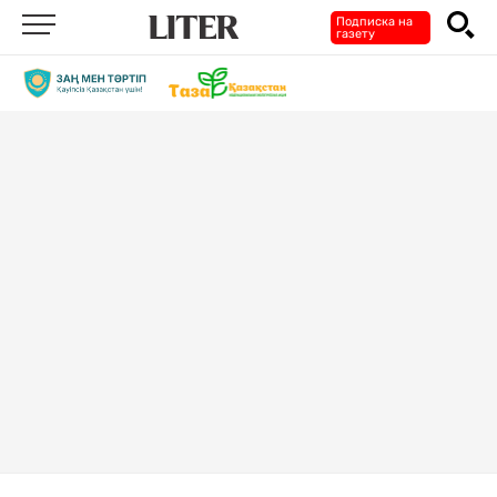
Подписка на
газету