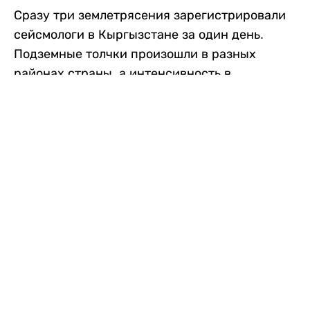
Сразу три землетрясения зарегистрировали
сейсмологи в Кыргызстане за один день.
Подземные толчки произошли в разных
районах страны, а интенсивность в
населенных пунктах достигала трех баллов.
Об этом сообщили в Институте сейсмологии
Национальной академии наук Кыргызской
Республики, передает
Liter.kz
со ссылкой
на
24.kg
.
Первое землетрясение произошло утром в
воскресенье, в 09:33. Магнитуда
сейсмического события, по данным
института, составила около 3 баллов. Очаг
находился на границе Кыргызстана и
Узбекистана – в нескольких километрах от