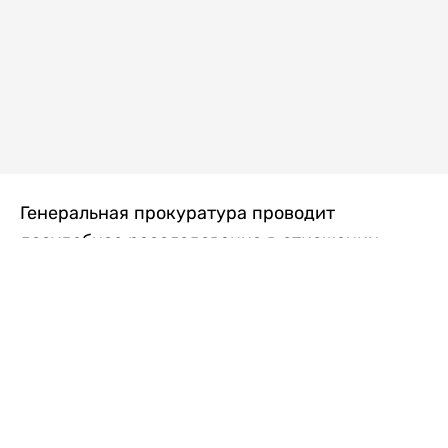
Генеральная прокуратура проводит
досудебное расследование в отношении
преступной группы, длительное время
занимавшейся экономической контрабандой
товаров из Китая в Казахстан, передает
Liter.kz
со ссылкой на Генпрокуратуру РК.
"Следствием установлено, что из 37
компаний, только по двум