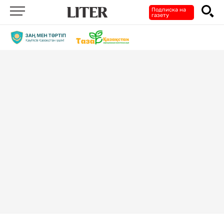
Подписка на
газету