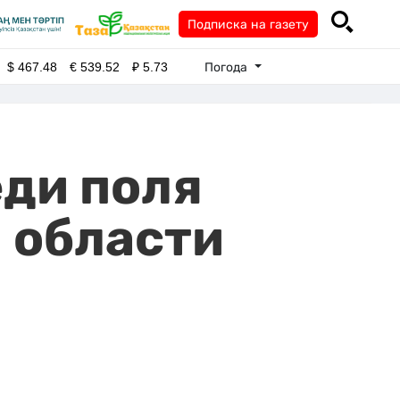
Подписка на газету
Погода
$
467.48
€
539.52
₽
5.73
ди поля
 области