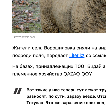
Фото: pexels.com
Жители села Ворошиловка сняли на ви
посреди поля, передает
Liter.kz
со ссыл
На базах, принадлежащих ТОО "Бидай аг
племенное хозяйство QAZAQ QOY.
Вот такие у нас теперь тут лежат тр
разносят, по сути, заразу везде. От
Тогузак. Это же заражение всех сел