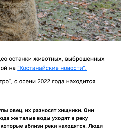
део останки животных, выброшенных
кой на
"Костанайские новости".
ро", с осени 2022 года находится
упы овец, их разносят хищники. Они
сюда же талые воды уходят в реку
, которые вблизи реки находятся. Люди