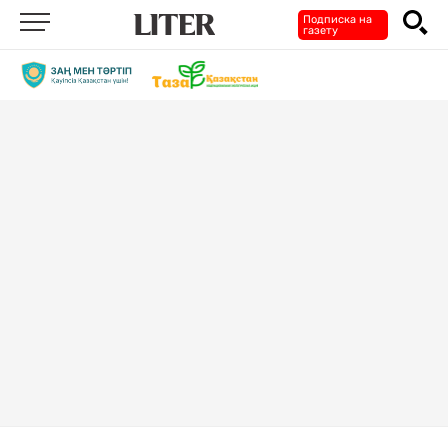
Подписка на
газету