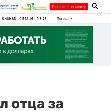
Подписка на газету
Погода
$
469.85
€
542.16
₽
5.78
л отца за