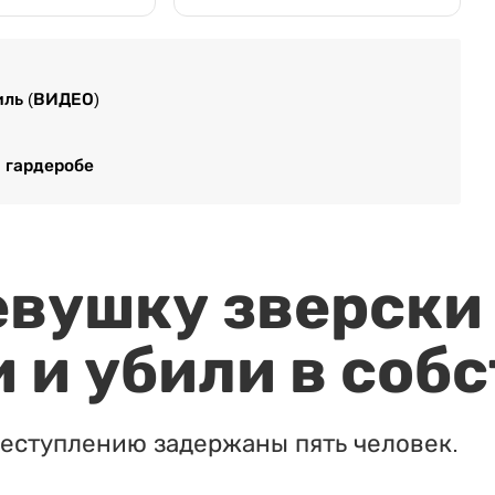
иль (ВИДЕО)
 гардеробе
евушку зверски
 и убили в соб
реступлению задержаны пять человек.