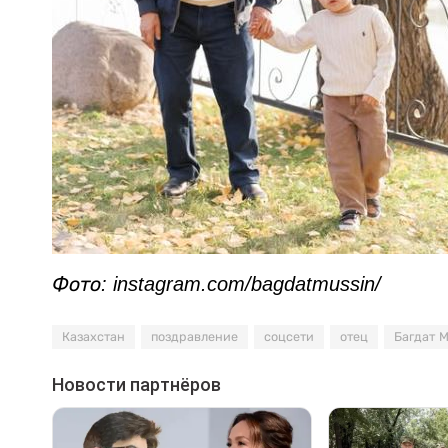
Фото: instagram.com/bagdatmussin/
Казахстан
поздравление
соцсети
отец
Багдат 