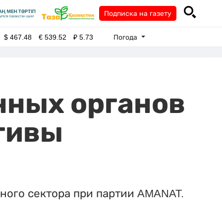
Подписка на газету
Погода
$
467.48
€
539.52
₽
5.73
нных органов
тивы
рного сектора при партии AMANAT.