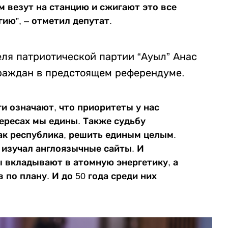
м везут на станцию и сжигают это все
гию”, – отметил депутат.
еля патриотической партии “Ауыл” Анас
граждан в предстоящем референдуме.
ги означают, что приоритеты у нас
ересах мы едины. Также судьбу
к республика, решить единым целым.
 изучал англоязычные сайты. И
ы вкладывают в атомную энергетику, а
 по плану. И до 50 года среди них