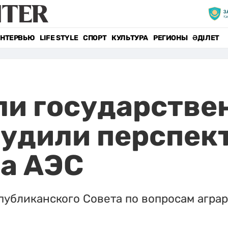
НТЕРВЬЮ
LIFE STYLE
СПОРТ
КУЛЬТУРА
РЕГИОНЫ
ӘДІЛЕТ
и государстве
судили перспек
а АЭС
публиканского Совета по вопросам агра