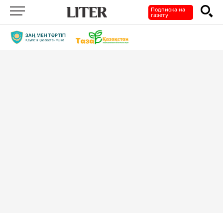
Подписка на
газету