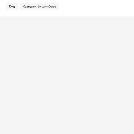
Суд
Куандык Бишимбаев