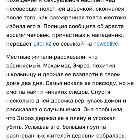
похищении и сексуальном насилии над
несовершеннолетней девочкой, скончался
после того, как разъяренная толпа жестоко
избила его в. Полиция сообщила об аресте
восьми человек, причастных к нападению,
передает
Liter.kz
со ссылкой на
news9live
.
Местные жители рассказали, что
обвиняемый, Мохаммад Эмроз, похитил
школьницу и держал ее взаперти в своем
доме два дня. Семья искала ее повсюду, но не
смогла найти никаких следов. Спустя
несколько дней девочка вернулась домой и
рассказала о случившемся. Она сообщила,
что Эмроз держал ее в плену и угрожал
убить. Услышав это, большая группа
разгневанных жителей деревни собралась,