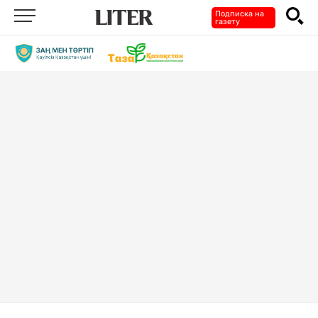
Подписка на
газету