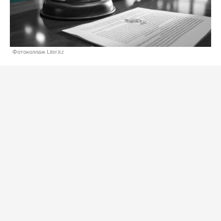
Фотоколлаж Liter.kz