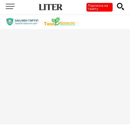
Подписка на
газету