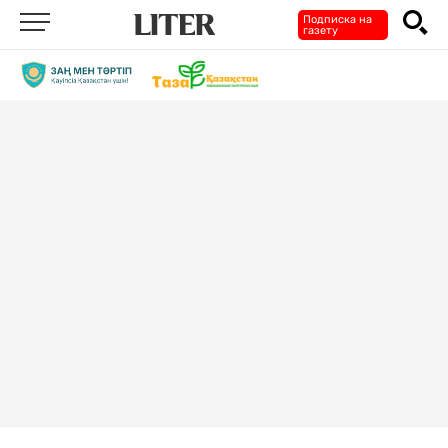
Подписка на
газету