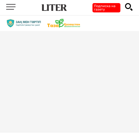
Подписка на
газету