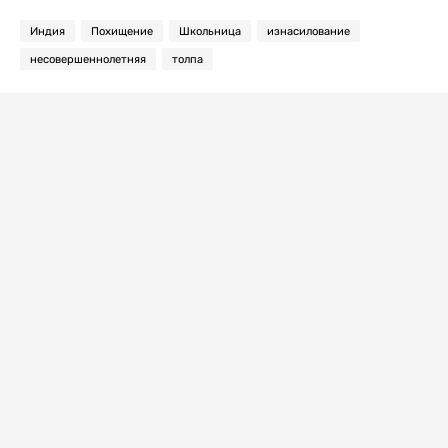
Индия
Похищение
Школьница
изнасилование
несовершеннолетняя
толпа