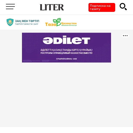
Подписка на
газету