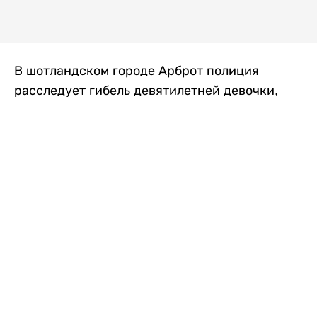
В шотландском городе Арброт полиция
расследует гибель девятилетней девочки,
которую нашли с тяжелыми травмами в
промышленной зоне, где семья разбила
палаточный лагерь. По подозрению в
убийстве ребенка задержан ее 35-летний
отец, передает
Liter.kz
со ссылкой на
The Sun
.
По данным полиции, семья из Западного
Йоркшира приехала в Арброт и разбила
палатку на территории заброшенной
промышленной зоны неподалеку от пляжа.
Вместе с родителями были двое детей.