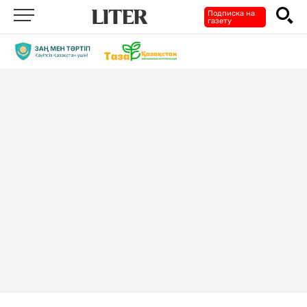
Подписка на
газету