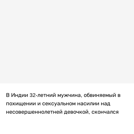
В Индии 32-летний мужчина, обвиняемый в
похищении и сексуальном насилии над
несовершеннолетней девочкой, скончался
после того, как разъяренная толпа жестоко
избила его в. Полиция сообщила об аресте