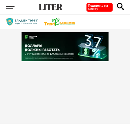
Подписка на
газету