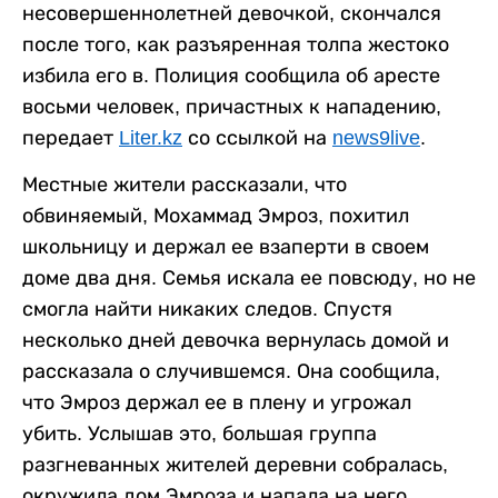
несовершеннолетней девочкой, скончался
после того, как разъяренная толпа жестоко
избила его в. Полиция сообщила об аресте
восьми человек, причастных к нападению,
передает
Liter.kz
со ссылкой на
news9live
.
Местные жители рассказали, что
обвиняемый, Мохаммад Эмроз, похитил
школьницу и держал ее взаперти в своем
доме два дня. Семья искала ее повсюду, но не
смогла найти никаких следов. Спустя
несколько дней девочка вернулась домой и
рассказала о случившемся. Она сообщила,
что Эмроз держал ее в плену и угрожал
убить. Услышав это, большая группа
разгневанных жителей деревни собралась,
окружила дом Эмроза и напала на него.