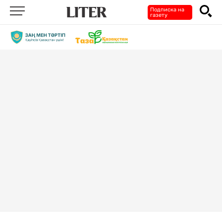
Подписка на
газету