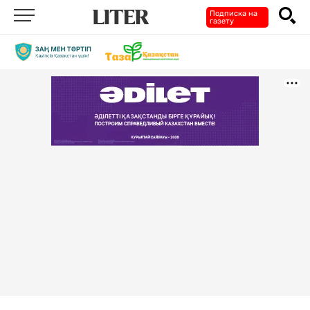
Подписка на
газету