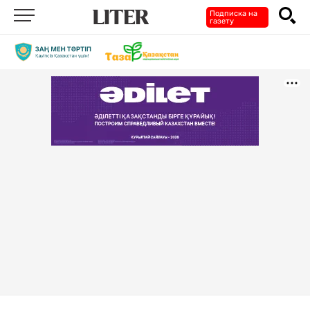
Подписка на
газету