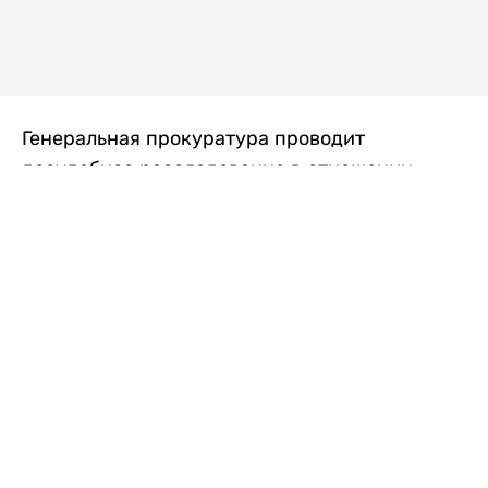
Генеральная прокуратура проводит
досудебное расследование в отношении
преступной группы, длительное время
занимавшейся экономической контрабандой
товаров из Китая в Казахстан, передает
Liter.kz
со ссылкой на Генпрокуратуру РК.
"Следствием установлено, что из 37
компаний, только по двум
аффилированным предприятиям
"Metlink" и "Urban Green" участниками
ОПГ причинен ущерб государству