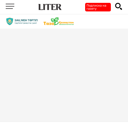
Подписка на
газету