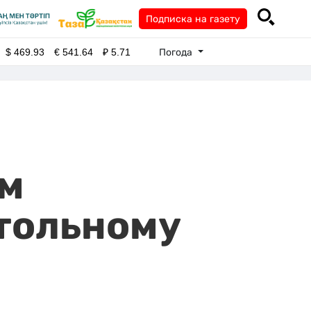
Подписка на газету
Погода
$
469.93
€
541.64
₽
5.71
ем
стольному