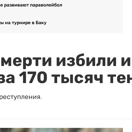
ице развивают параволейбол
ы на турнире в Баку
мерти избили и
за 170 тысяч те
реступления.