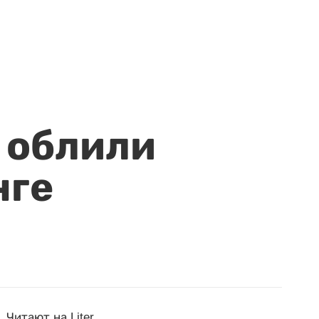
 облили
нге
Читают на Liter