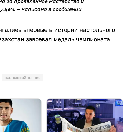
на за проявленное мастерство и
дущем, – написано в сообщении.
нгалиев впервые в истории настольного
азахстан
завоевал
медаль чемпионата
настольный теннис