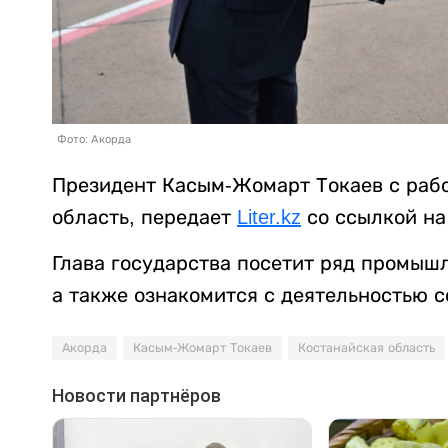
Фото: Акорда
Президент Касым-Жомарт Токаев с раб
область, передает
Liter.kz
со ссылкой н
Глава государства посетит ряд промыш
а также ознакомится с деятельностью с
Акорда
Касым-Жомарт Токаев
Костанайская область