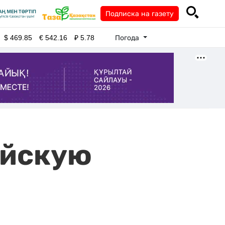
Подписка на газету
Погода
$
469.85
€
542.16
₽
5.78
айскую