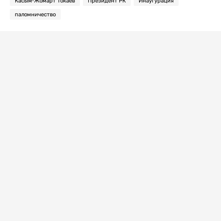
Касым-Жомарт Токаев
Президент РК
Инаугурация
паломничество