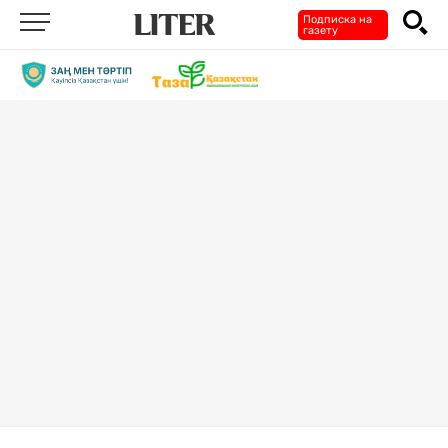
Подписка на
газету