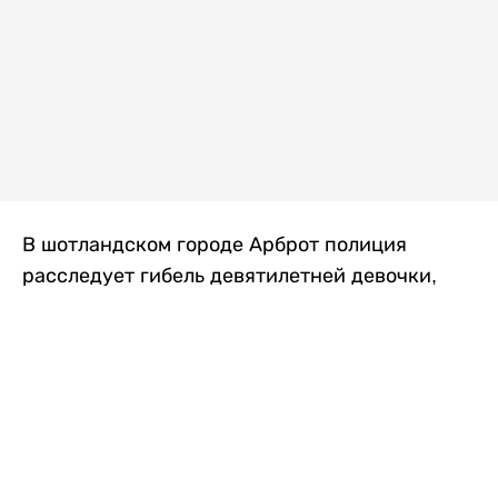
В шотландском городе Арброт полиция
расследует гибель девятилетней девочки,
которую нашли с тяжелыми травмами в
промышленной зоне, где семья разбила
палаточный лагерь. По подозрению в
убийстве ребенка задержан ее 35-летний
отец, передает
Liter.kz
со ссылкой на
The Sun
.
По данным полиции, семья из Западного