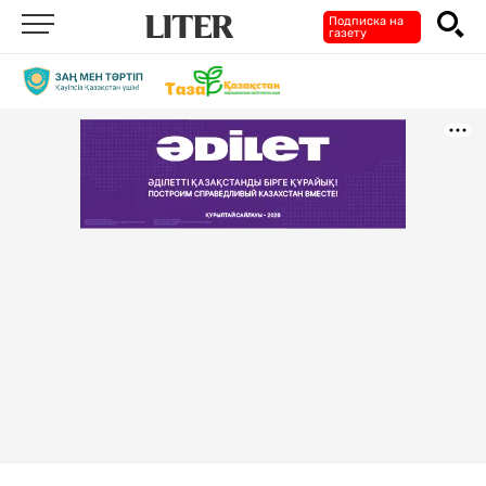
Подписка на
газету