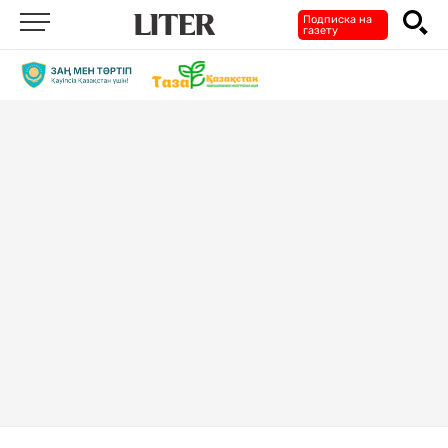
Подписка на
газету