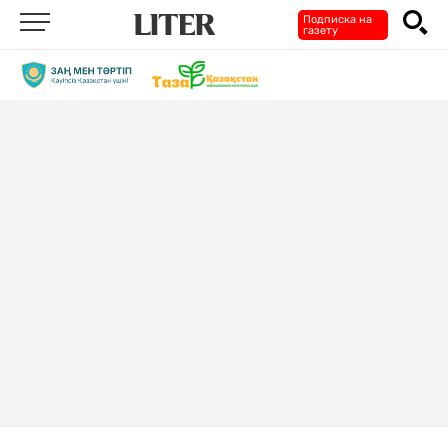
Подписка на
газету