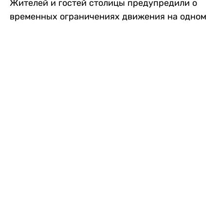
Жителей и гостей столицы предупредили о
временных ограничениях движения на одном
из самых загруженных проспектов города.
Причиной станут дорожные работы, которые
продлятся два дня, передает
Liter.kz
.
По информации городских служб, с 7 по 8
августа на проспекте Кабанбай батыра
пройдет ремонт дорожного покрытия. В связи
с этим движение будет частично ограничено
на участке от улицы Калкаман до улицы
Сарайшык. Полностью перекрывать дорогу не
планируется. На время ремонта движение
транспорта организуют по одной стороне
проезжей части в обоих направлениях, что
может привести к затруднениям в часы пик.