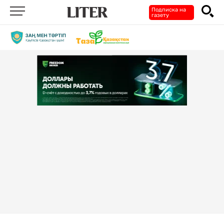
Подписка на
газету