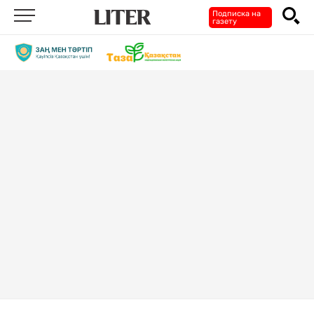
Подписка на
газету