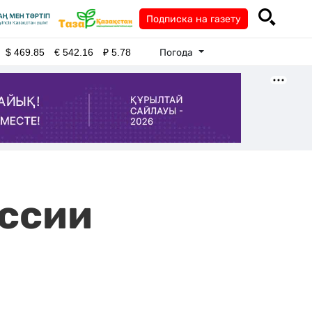
Подписка на газету
Погода
$
469.85
€
542.16
₽
5.78
оссии