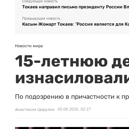
Следующая новость
Токаев направил письмо президенту России В
Предыдущая новость
Касым-Жомарт Токаев: "Россия является для К
Новости мира
15-летнюю д
изнасиловали
По подозрению в причастности к п
05.08.2026, 02:27
Анастасия Цирулик