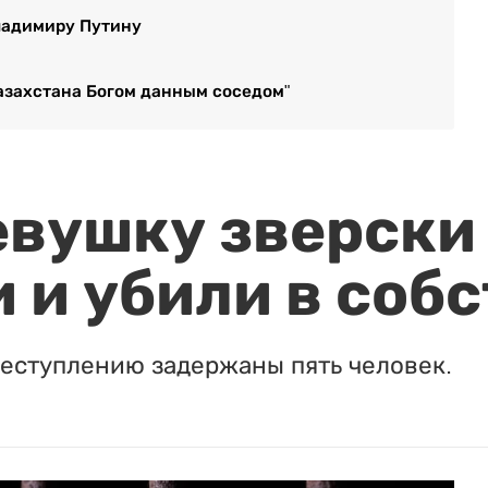
ладимиру Путину
азахстана Богом данным соседом"
евушку зверски
 и убили в соб
реступлению задержаны пять человек.