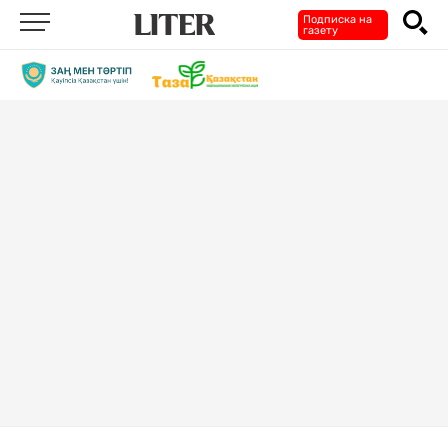
Подписка на
газету