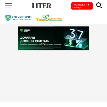
Подписка на
газету