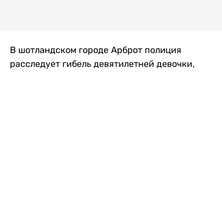
В шотландском городе Арброт полиция
расследует гибель девятилетней девочки,
которую нашли с тяжелыми травмами в
промышленной зоне, где семья разбила
палаточный лагерь. По подозрению в
убийстве ребенка задержан ее 35-летний
отец, передает
Liter.kz
со ссылкой на
The Sun
.
По данным полиции, семья из Западного
Йоркшира приехала в Арброт и разбила
палатку на территории заброшенной
промышленной зоны неподалеку от пляжа.
Вместе с родителями были двое детей.