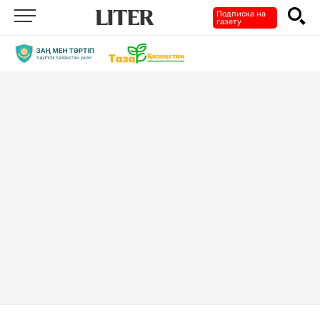
Подписка на
газету