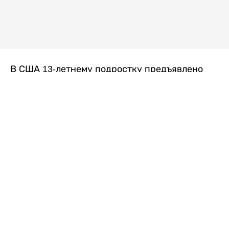
В США 13-летнему подростку предъявлено
обвинение в убийстве второй степени после
гибели его 14-летней сводной сестры. По
версии следствия, трагедия произошла
вскоре после ссоры между детьми, передает
Liter.kz
со ссылкой на
kmph.com
.
Как сообщили в полиции, девочка получила
огнестрельное ранение в голову. Она
скончалась от полученных травм.
Во время происшествия в доме находились
несколько человек, в том числе пятилетний