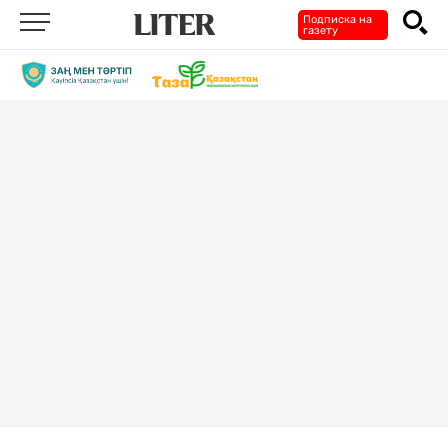
Подписка на
газету