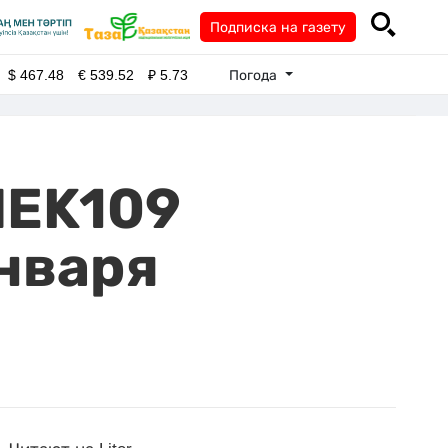
Подписка на газету
Погода
$
467.48
€
539.52
₽
5.73
MEK109
января