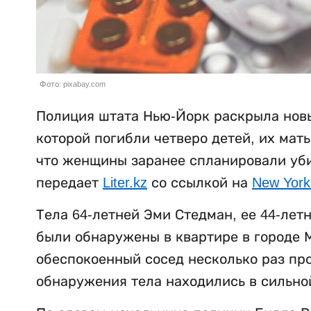
Фото: pixabay.com
Полиция штата Нью-Йорк раскрыла новы
которой погибли четверо детей, их мат
что женщины заранее спланировали убий
передает
Liter.kz
со ссылкой на
New York
Тела 64-летней Эми Стедман, ее 44-лет
были обнаружены в квартире в городе М
обеспокоенный сосед несколько раз пр
обнаружения тела находились в сильно