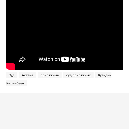
Суд
Астана
присяжные
суд присяжных
Куандык
Бишимбаев