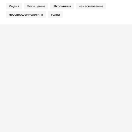
Индия
Похищение
Школьница
изнасилование
несовершеннолетняя
толпа