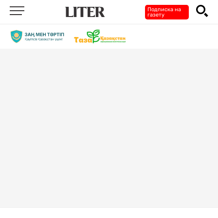
Подписка на
газету