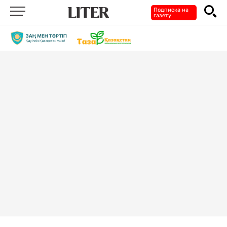
Подписка на
газету