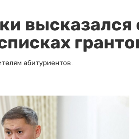
и высказался о
 списках гранто
ителям абитуриентов.