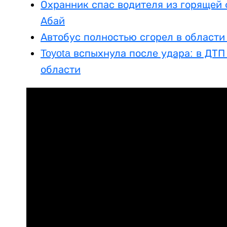
Охранник спас водителя из горящей 
Абай
Автобус полностью сгорел в области
Toyota вспыхнула после удара: в ДТП
области