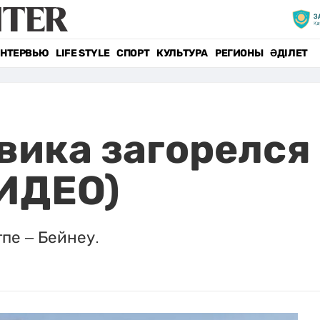
НТЕРВЬЮ
LIFE STYLE
СПОРТ
КУЛЬТУРА
РЕГИОНЫ
ӘДІЛЕТ
вика загорелся 
ВИДЕО)
тпе – Бейнеу.