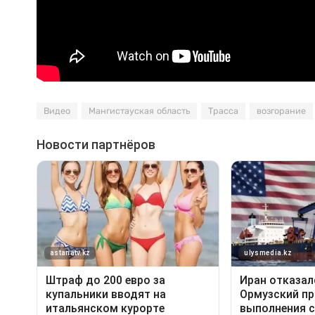
Видео
Мангистауская область
Трасса
возгорание