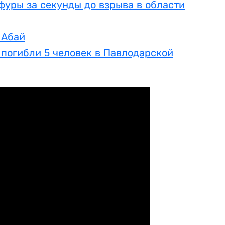
фуры за секунды до взрыва в области
 Абай
 погибли 5 человек в Павлодарской