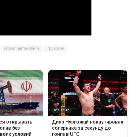
сгорел автомобиль
грузовик