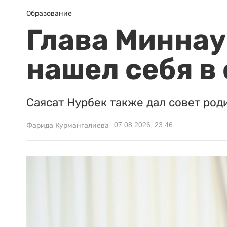
Образование
Глава Миннаук
нашел себя в
Саясат Нурбек также дал совет род
07.08.2026, 23:46
Фарида Курмангалиева