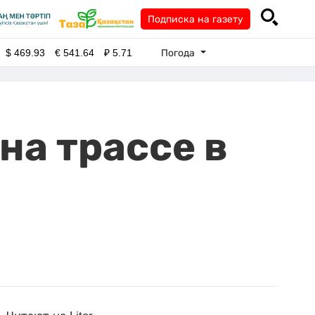
Подписка на газету
Погода
$
469.93
€
541.64
₽
5.71
на трассе в