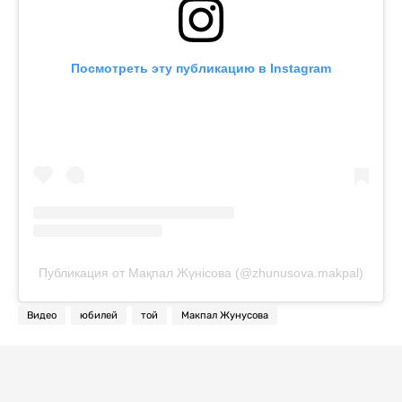
Посмотреть эту публикацию в Instagram
Публикация от Мақпал Жүнісова (@zhunusova.makpal)
Видео
юбилей
той
Макпал Жунусова