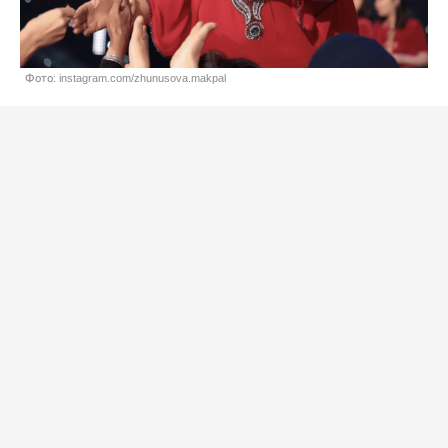
Фото: instagram.com/zhunusova.makpal