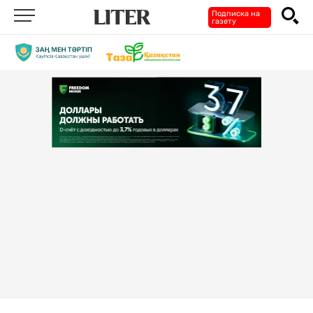
Подписка на
газету