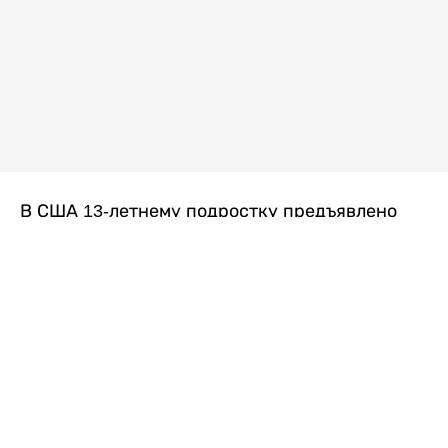
В США 13-летнему подростку предъявлено
обвинение в убийстве второй степени после
гибели его 14-летней сводной сестры. По
версии следствия, трагедия произошла
вскоре после ссоры между детьми, передает
Liter.kz
со ссылкой на
kmph.com
.
Как сообщили в полиции, девочка получила
огнестрельное ранение в голову. Она