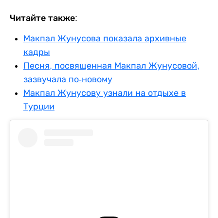
Читайте также:
Макпал Жунусова показала архивные
кадры
Песня, посвященная Макпал Жунусовой,
зазвучала по-новому
Макпал Жунусову узнали на отдыхе в
Турции