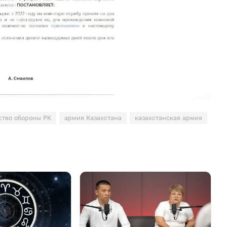
ство обороны РК
армия Казахстана
казахстанская армия