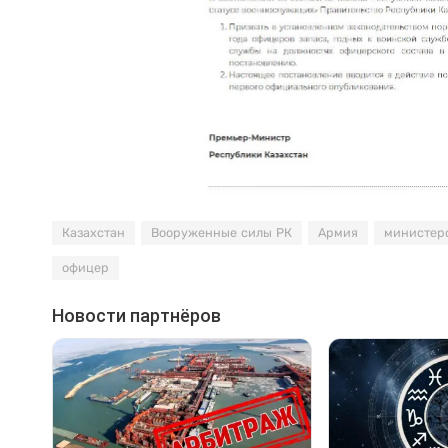
Казахстан
Вооруженные силы РК
Армия
министер
офицер