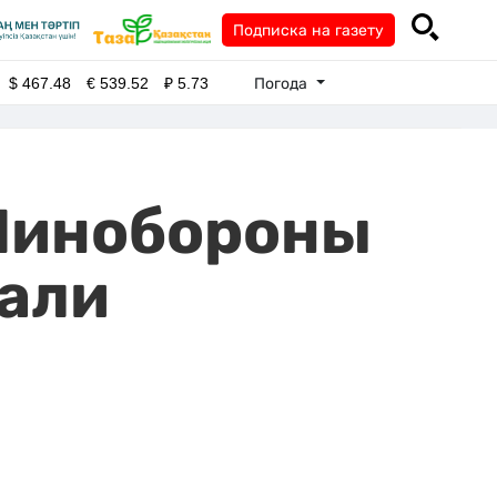
Подписка на газету
Погода
$
467.48
€
539.52
₽
5.73
 Минобороны
али