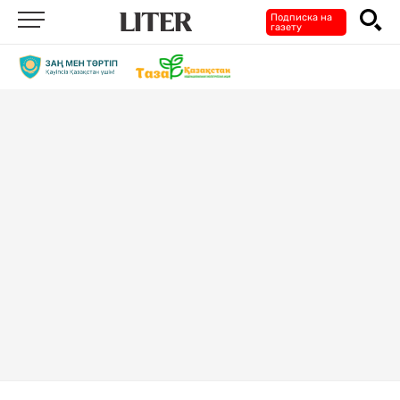
Подписка на
газету