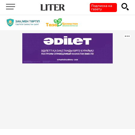
Подписка на
газету