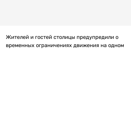
Жителей и гостей столицы предупредили о
временных ограничениях движения на одном
из самых загруженных проспектов города.
Причиной станут дорожные работы, которые
продлятся два дня, передает
Liter.kz
.
По информации городских служб, с 7 по 8
августа на проспекте Кабанбай батыра
пройдет ремонт дорожного покрытия. В связи
с этим движение будет частично ограничено
на участке от улицы Калкаман до улицы
Сарайшык. Полностью перекрывать дорогу не