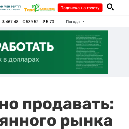
Подписка на газету
Погода
$
467.48
€
539.52
₽
5.73
но продавать:
ьянного рынка