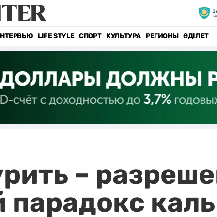
НТЕРВЬЮ
LIFE STYLE
СПОРТ
КУЛЬТУРА
РЕГИОНЫ
ӘДІЛЕТ
рить – разреше
й парадокс кал